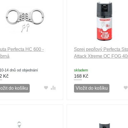
uta Perfecta HC 600 -
Sprej pepřový Perfecta St
íbrná
Attack Xtreme OC FOG 40
10-14 dnů od objednání
skladem
2
Kč
168
Kč
ožit do košíku
Vložit do košíku