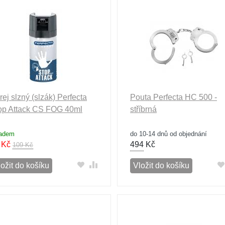
rej slzný (slzák) Perfecta
Pouta Perfecta HC 500 -
op Attack CS FOG 40ml
stříbrná
ladem
do 10-14 dnů od objednání
Kč
494
Kč
109 Kč
ožit do košíku
Vložit do košíku