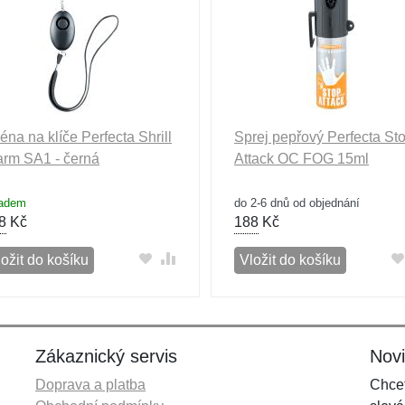
réna na klíče Perfecta Shrill
Sprej pepřový Perfecta St
arm SA1 - černá
Attack OC FOG 15ml
ladem
do 2-6 dnů od objednání
8
Kč
188
Kč
ožit do košíku
Vložit do košíku
Zákaznický servis
Nov
Doprava a platba
Chcet