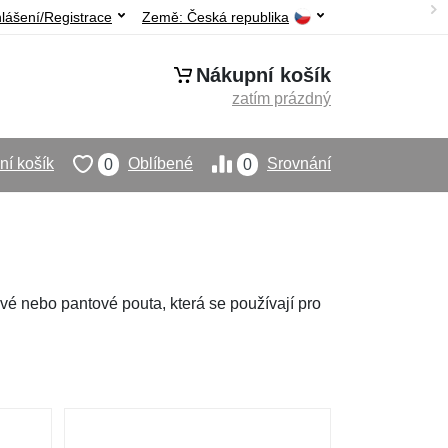
hlášení/Registrace
Země:
Česká republika
Nákupní košík
zatím prázdný
í košík
Oblíbené
Srovnání
0
0
é nebo pantové pouta, která se používají pro