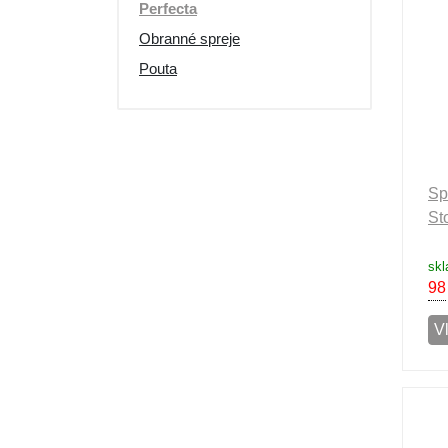
Perfecta
Obranné spreje
Pouta
Sp
St
sk
98
Vl