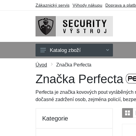
Zákaznický servis
Výhody nákupu
Doprava a plat
Katalog zboží
Oblečení
Úvod
Značka Perfecta
Doplňky
Značka Perfecta
Obuv a ponožky
Perfecta je značka kovových pout vyráběných n
Pouzdra a tašky
dočasné zadržení osob, zejména policií, bezpe
Obranné nástroje
Kategorie
Dárkové poukazy
Výprodej