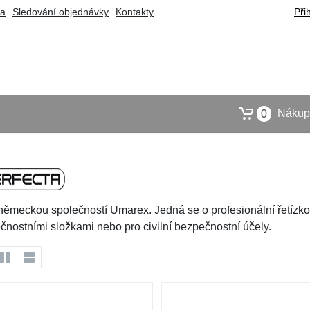
ba
Sledování objednávky
Kontakty
Při
Nákupn
0
ěmeckou společností Umarex. Jedná se o profesionální řetízkov
čnostními složkami nebo pro civilní bezpečnostní účely.