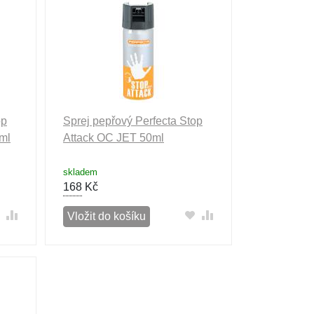
op
Sprej pepřový Perfecta Stop
ml
Attack OC JET 50ml
skladem
168
Kč
Vložit do košíku