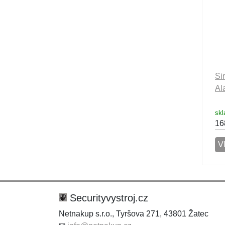
Si
Al
sk
16
Vl
Securityvystroj.cz
Netnakup s.r.o., Tyršova 271, 43801 Žatec