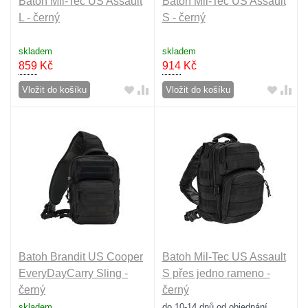
Batoh Mil-Tec US Assault
Batoh Mil-Tec US Assault
L - černý
S - černý
skladem
skladem
859
Kč
914
Kč
Vložit do košíku
Vložit do košíku
Batoh Brandit US Cooper
Batoh Mil-Tec US Assault
EveryDayCarry Sling -
S přes jedno rameno -
černý
černý
skladem
do 10-14 dnů od objednání