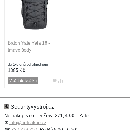
Batoh Yate Yala 18 -
tmavě šedý
do 2-6 dnů od objednání
1385
Kč
Vložit do košíku
Securityvystroj.cz
Netnakup s.r.o., Tyršova 271, 43801 Žatec
✉
info@netnakup.cz
☎
720 278 200
(Po-Pá 8:00-16:30)