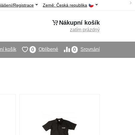
hlášení/Registrace
Země:
Česká republika
Nákupní košík
zatím prázdný
í košík
Oblíbené
Srovnání
0
0