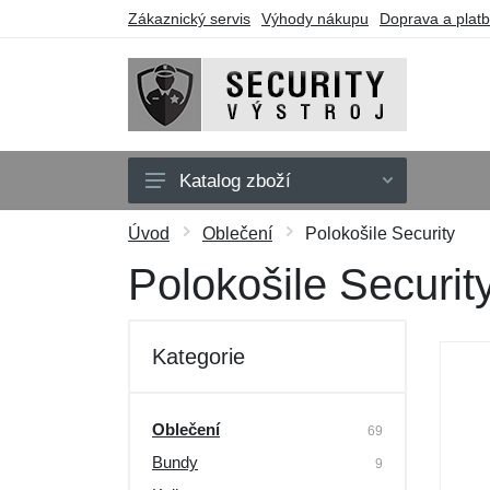
Zákaznický servis
Výhody nákupu
Doprava a plat
Katalog zboží
Oblečení
Úvod
Oblečení
Polokošile Security
Doplňky
Polokošile Securit
Obuv a ponožky
Pouzdra a tašky
Kategorie
Obranné nástroje
Dárkové poukazy
Oblečení
69
Bundy
Výprodej
9