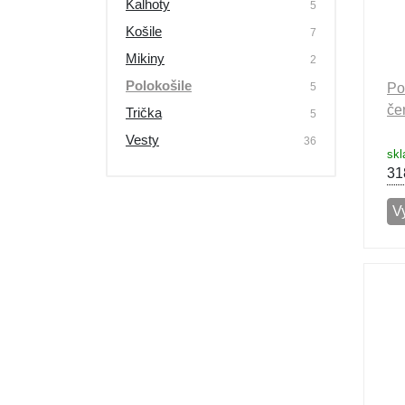
Kalhoty
5
Košile
7
Mikiny
2
Polokošile
5
Po
če
Trička
5
Vesty
36
skl
31
Vy