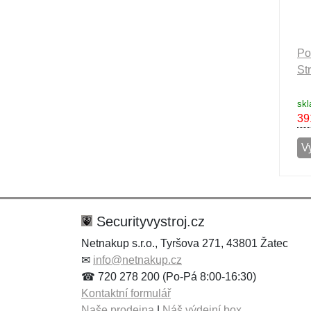
Po
St
skl
39
Vy
Securityvystroj.cz
Netnakup s.r.o., Tyršova 271, 43801 Žatec
✉
info@netnakup.cz
☎ 720 278 200 (Po-Pá 8:00-16:30)
Kontaktní formulář
Naše prodejna
|
Náš výdejní box