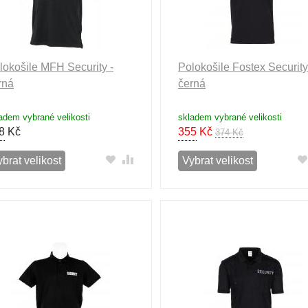
lokošile MFH Security -
Polokošile Fostex Security
rná
černá
adem vybrané velikosti
skladem vybrané velikosti
8
Kč
355
Kč
374 Kč
brat velikost
Vybrat velikost