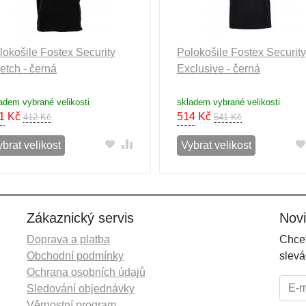
lokošile Fostex Security
Polokošile Fostex Security
retch - černá
Exclusive - černá
adem vybrané velikosti
skladem vybrané velikosti
1
Kč
514
Kč
412 Kč
541 Kč
brat velikost
Vybrat velikost
Zákaznický servis
Nov
Doprava a platba
Chcet
Obchodní podmínky
slevá
Ochrana osobních údajů
E-mai
Sledování objednávky
Věrnostní program