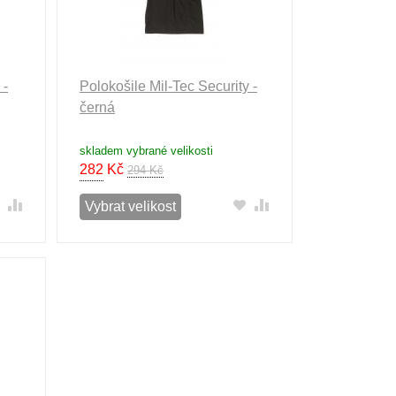
 -
Polokošile Mil-Tec Security -
černá
skladem vybrané velikosti
282
Kč
294 Kč
Vybrat velikost