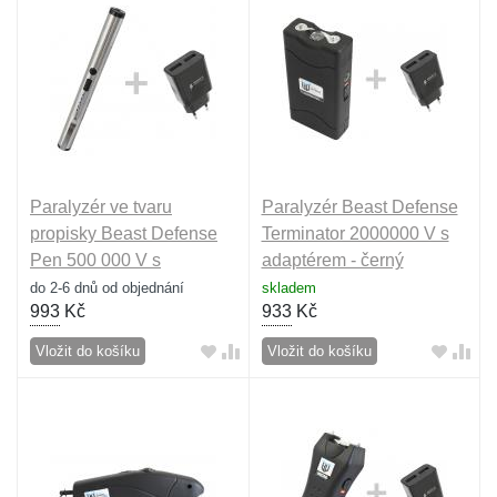
Paralyzér ve tvaru
Paralyzér Beast Defense
propisky Beast Defense
Terminator 2000000 V s
Pen 500 000 V s
adaptérem - černý
adaptérem - stříbrný
do 2-6 dnů od objednání
skladem
993
Kč
933
Kč
Vložit do košíku
Vložit do košíku