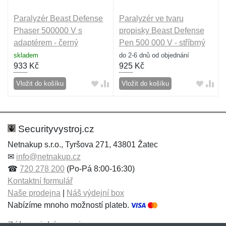
Paralyzér Beast Defense
Paralyzér ve tvaru
Phaser 500000 V s
propisky Beast Defense
adaptérem - černý
Pen 500 000 V - stříbrný
skladem
do 2-6 dnů od objednání
933
Kč
925
Kč
Vložit do košíku
Vložit do košíku
Securityvystroj.cz
Netnakup s.r.o., Tyršova 271, 43801 Žatec
✉
info@netnakup.cz
☎
720 278 200
(Po-Pá 8:00-16:30)
Kontaktní formulář
Naše prodejna
|
Náš výdejní box
Nabízíme mnoho možností plateb.
Zákaznický servis