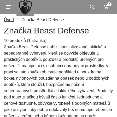
0
Úvod
Značka Beast Defense
Značka Beast Defense
10 produktů (1 stránka)
Značka Beast Defense nabízí specializované taktické a
sebeobranné vybavení, která se obvykle objevuje u
praktických doplňků, pouzder a produktů určených pro
nošení či manipulaci s osobními obrannými prostředky. V
praxi se tato značka objevuje například u pouzdra na
boxer, nylonových pouzder na opasek nebo u podobných
doplňků, které slouží k bezpečnému nošení
sebeobranných prostředků a taktického vybavení. Produkty
pod touto značkou bývají často funkční, jednoduché a
cenově dostupné, obvykle vyrobené z odolných materiálů
jako je nylon, aby dobře odolávaly běžnému opotřebení při
nošení v terénu nebo během každodenního použití.