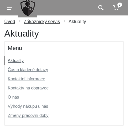
0
Úvod
Zákaznický servis
Aktuality
Aktuality
Menu
Aktuality
Často kladené dotazy
Kontaktní informace
Kontakty na dopravce
O nás
Výhody nákupu u nás
Změny pracovní doby