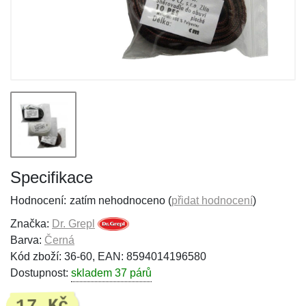
Specifikace
Hodnocení:
zatím nehodnoceno (
přidat hodnocení
)
Značka:
Dr. Grepl
Barva:
Černá
Kód zboží: 36-60, EAN: 8594014196580
Dostupnost:
skladem 37 párů