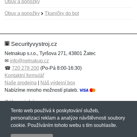
Obuv a ponožky
Obuv a ponožky
Tkaničky do bot
Nová recenze
Nový dotaz
Hodnocení:
Jméno:
*
*
Securityvystroj.cz
Netnakup s.r.o., Tyršova 271, 43801 Žatec
✉
info@netnakup.cz
Jméno:
E-mail:
*
*
☎
720 278 200
(Po-Pá 8:00-16:30)
Kontaktní formulář
Naše prodejna
|
Náš výdejní box
Nabízíme mnoho možností plateb.
E-mail:
*
Zpráva
*
Zákaznický servis
Tento web používá k poskytování služeb,
Novinky emailem
personalizaci reklam a analýze návštěvnosti soubory
cookie. Používáním tohoto webu s tím souhlasíte.
Zpráva
*