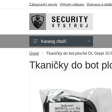
Zákaznický servis
Výhody nákupu
Doprava a plat
Katalog zboží
Oblečení
Úvod
Tkaničky do bot ploché Dr. Grepl 10
Doplňky
Tkaničky do bot p
Obuv a ponožky
Pouzdra a tašky
Obranné nástroje
Dárkové poukazy
Výprodej