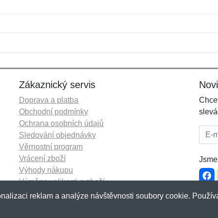
Jméno:
E-mail:
*
*
E-mail:
*
Zákaznický servis
Nov
Doprava a platba
Chcet
Obchodní podmínky
slevá
Ochrana osobních údajů
E-mai
Sledování objednávky
Věrnostní program
Vrácení zboží
Jsme 
Výhody nákupu
Výměna velikosti a zboží
Více informací...
nalizaci reklam a analýze návštěvnosti soubory cookie. Používá