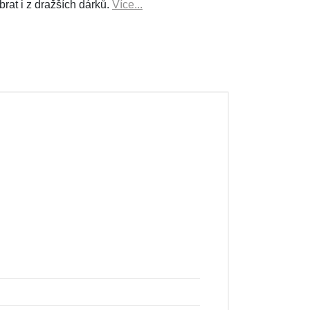
brat i z dražších dárků.
Více...