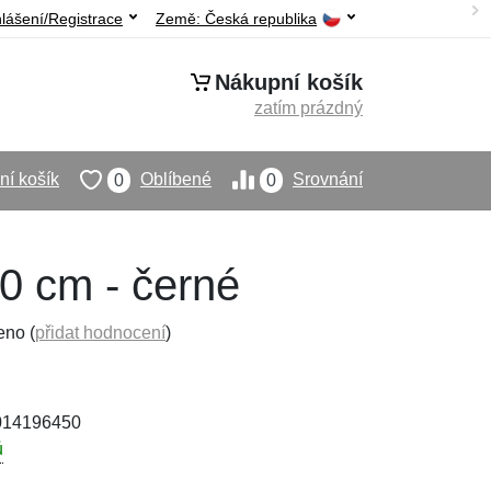
hlášení/Registrace
Země:
Česká republika
Nákupní košík
zatím prázdný
í košík
Oblíbené
Srovnání
0
0
0 cm - černé
eno (
přidat hodnocení
)
4014196450
ů