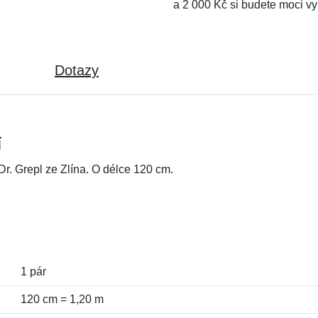
a 2 000 Kč si budete moci vy
Dotazy
í
r. Grepl ze Zlína. O délce 120 cm.
1 pár
120 cm = 1,20 m