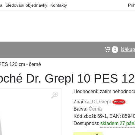
ba
Sledování objednávky
Kontakty
Při
Nákupn
0
 PES 120 cm - černé
loché Dr. Grepl 10 PES 12
Hodnocení:
zatím nehodnoc
Značka:
Dr. Grepl
Barva:
Černá
Kód zboží: 59-1, EAN: 859
Dostupnost:
skladem 27 pár