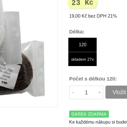
23 Kč
19,00 Kč bez DPH 21%
Délka:
120
skladem 27x
Počet s délkou 120:
Vloži
DÁREK ZDARMA
Ke každému nákupu si budet