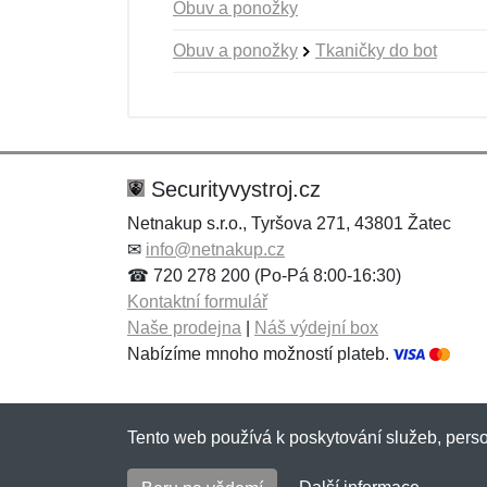
Obuv a ponožky
Obuv a ponožky
Tkaničky do bot
Nová recenze
Nový dotaz
Hodnocení:
Jméno:
*
*
Securityvystroj.cz
Netnakup s.r.o., Tyršova 271, 43801 Žatec
✉
info@netnakup.cz
Zpráva
Zpráva
*
*
☎ 720 278 200 (Po-Pá 8:00-16:30)
Kontaktní formulář
Naše prodejna
|
Náš výdejní box
Nabízíme mnoho možností plateb.
Tento web používá k poskytování služeb, perso
Přidat
Přidat