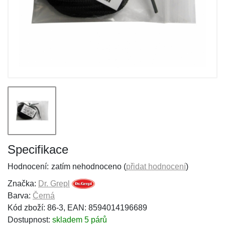
Specifikace
Hodnocení:
zatím nehodnoceno (
přidat hodnocení
)
Značka:
Dr. Grepl
Barva:
Černá
Kód zboží: 86-3, EAN: 8594014196689
Dostupnost:
skladem 5 párů