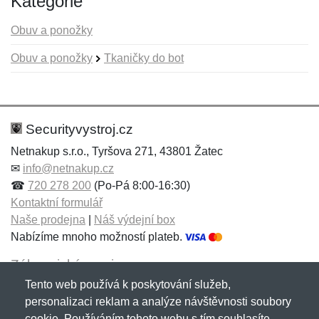
Kategorie
Obuv a ponožky
Obuv a ponožky
Tkaničky do bot
Nová recenze
Nový dotaz
Hodnocení:
Jméno:
*
*
Securityvystroj.cz
Netnakup s.r.o., Tyršova 271, 43801 Žatec
✉
info@netnakup.cz
Jméno:
E-mail:
*
*
☎
720 278 200
(Po-Pá 8:00-16:30)
Kontaktní formulář
Naše prodejna
|
Náš výdejní box
Nabízíme mnoho možností plateb.
E-mail:
*
Zpráva
*
Zákaznický servis
Tento web používá k poskytování služeb,
Novinky emailem
personalizaci reklam a analýze návštěvnosti soubory
cookie. Používáním tohoto webu s tím souhlasíte.