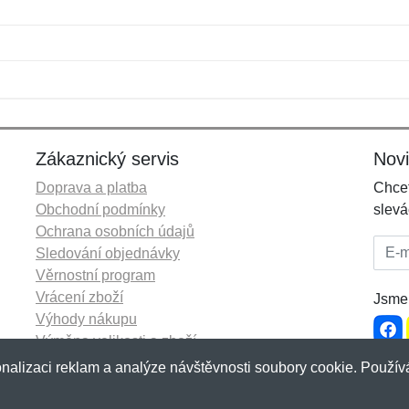
Jméno:
E-mail:
*
*
E-mail:
*
Zákaznický servis
Nov
Doprava a platba
Chcet
Obchodní podmínky
slevá
Ochrana osobních údajů
E-mai
Sledování objednávky
Věrnostní program
Vrácení zboží
Jsme 
Výhody nákupu
Výměna velikosti a zboží
Více informací...
nalizaci reklam a analýze návštěvnosti soubory cookie. Používá