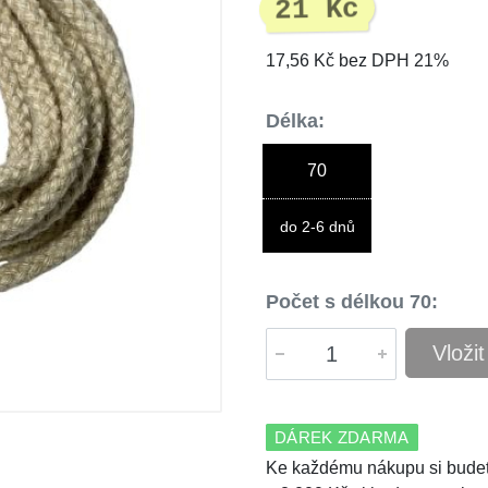
21 Kč
17,56 Kč bez DPH 21%
Délka:
70
do 2-6 dnů
Počet s délkou 70:
Vloži
DÁREK ZDARMA
Ke každému nákupu si budet