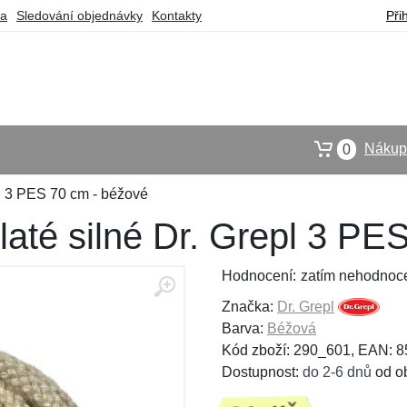
ba
Sledování objednávky
Kontakty
Při
Nákupn
0
pl 3 PES 70 cm - béžové
laté silné Dr. Grepl 3 PE
Hodnocení:
zatím nehodnoc
Značka:
Dr. Grepl
Barva:
Béžová
Kód zboží: 290_601, EAN: 
Dostupnost:
do 2-6 dnů
od o