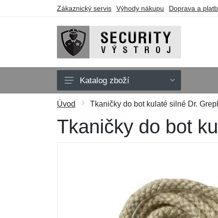
Zákaznický servis
Výhody nákupu
Doprava a plat
Katalog zboží
Oblečení
Úvod
Tkaničky do bot kulaté silné Dr. Gre
Doplňky
Tkaničky do bot ku
Obuv a ponožky
Pouzdra a tašky
Obranné nástroje
Dárkové poukazy
Výprodej