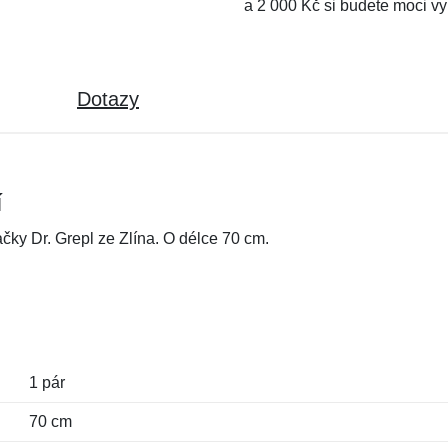
a 2 000 Kč si budete moci vy
Dotazy
í
ačky Dr. Grepl ze Zlína. O délce 70 cm.
1 pár
70 cm