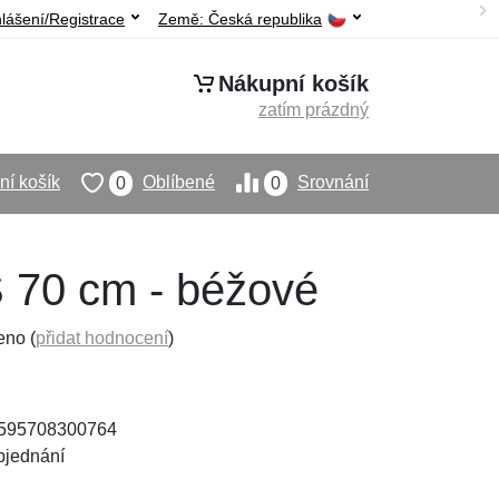
hlášení/Registrace
Země:
Česká republika
Nákupní košík
zatím prázdný
í košík
Oblíbené
Srovnání
0
0
S 70 cm - béžové
eno (
přidat hodnocení
)
8595708300764
bjednání