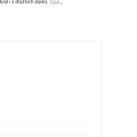
brat i z dražších dárků.
Více...