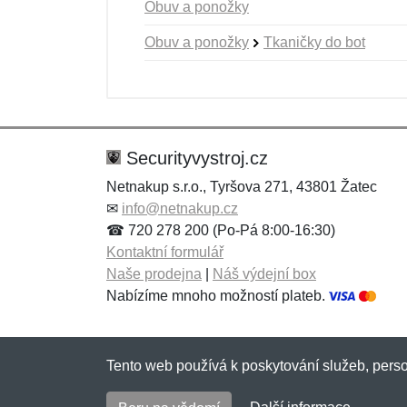
Obuv a ponožky
Obuv a ponožky
Tkaničky do bot
Nová recenze
Nový dotaz
Hodnocení:
Jméno:
*
*
Securityvystroj.cz
Netnakup s.r.o., Tyršova 271, 43801 Žatec
✉
info@netnakup.cz
Zpráva
Zpráva
*
*
☎ 720 278 200 (Po-Pá 8:00-16:30)
Kontaktní formulář
Naše prodejna
|
Náš výdejní box
Nabízíme mnoho možností plateb.
Tento web používá k poskytování služeb, perso
Přidat
Přidat