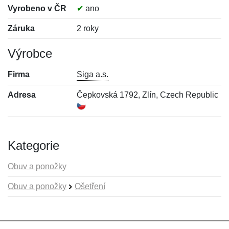
Vyrobeno v ČR
✔
ano
Záruka
2 roky
Výrobce
Firma
Siga a.s.
Adresa
Čepkovská 1792, Zlín, Czech Republic
Kategorie
Obuv a ponožky
Obuv a ponožky
Ošetření
Nová recenze
Nový dotaz