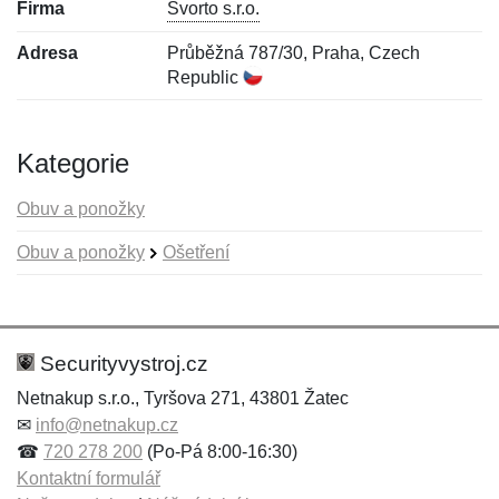
Firma
Svorto s.r.o.
Adresa
Průběžná 787/30, Praha, Czech
Republic
Kategorie
Obuv a ponožky
Obuv a ponožky
Ošetření
Nová recenze
Nový dotaz
Hodnocení:
Jméno:
*
*
Securityvystroj.cz
Netnakup s.r.o., Tyršova 271, 43801 Žatec
✉
info@netnakup.cz
Jméno:
E-mail:
*
*
☎
720 278 200
(Po-Pá 8:00-16:30)
Kontaktní formulář