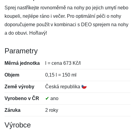
Sprej nastříkejte rovnoměrně na nohy po jejich umytí nebo
koupeli, nejlépe ráno i večer. Pro optimální péči o nohy
doporučujeme použít v kombinaci s DEO sprejem na nohy
a do obuvi. Hořlavý!
Parametry
Měrná jednotka
l = cena 673 Kč/l
Objem
0,15 l = 150 ml
Země výroby
Česká republika
Vyrobeno v ČR
✔
ano
Záruka
2 roky
Výrobce