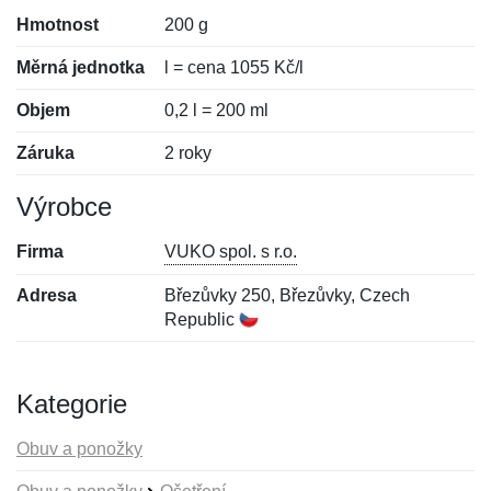
Hmotnost
200 g
Měrná jednotka
l = cena 1055 Kč/l
Objem
0,2 l = 200 ml
Záruka
2 roky
Výrobce
Firma
VUKO spol. s r.o.
Adresa
Březůvky 250, Březůvky, Czech
Republic
Kategorie
Obuv a ponožky