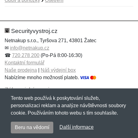
Obuv a ponožky
Ošetření
Nová recenze
Nový dotaz
Hodnocení:
Jméno:
*
*
Securityvystroj.cz
Netnakup s.r.o., Tyršova 271, 43801 Žatec
✉
info@netnakup.cz
Jméno:
E-mail:
*
*
☎
720 278 200
(Po-Pá 8:00-16:30)
Kontaktní formulář
Naše prodejna
|
Náš výdejní box
Nabízíme mnoho možností plateb.
E-mail:
*
Zpráva
*
Zákaznický servis
Tento web používá k poskytování služeb,
Novinky emailem
personalizaci reklam a analýze návštěvnosti soubory
cookie. Používáním tohoto webu s tím souhlasíte.
Zpráva
*
Copyright © 2007-2026 (19 let s vámi)
Netnakup.cz
&
Další informace
Beru na vědomí
NetIQ
. Všechna práva vyhrazena.