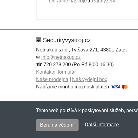
Obranné nástroje
Paralyzéry
Nová recenze
Nový dotaz
Hodnocení:
Jméno:
*
*
Securityvystroj.cz
Netnakup s.r.o., Tyršova 271, 43801 Žatec
✉
info@netnakup.cz
Zpráva
Zpráva
*
*
☎ 720 278 200 (Po-Pá 8:00-16:30)
Kontaktní formulář
Naše prodejna
|
Náš výdejní box
Nabízíme mnoho možností plateb.
Tento web používá k poskytování služeb, perso
Přidat
Přidat
Další informace
Beru na vědomí
Copyright © 2007-2026 (19 let s vámi)
Netnaku