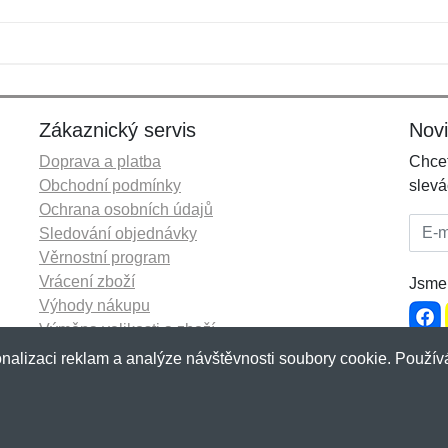
Jméno:
E-mail:
*
*
E-mail:
*
Zákaznický servis
Nov
Doprava a platba
Chcet
Obchodní podmínky
slevá
Ochrana osobních údajů
E-mai
Sledování objednávky
Věrnostní program
Vrácení zboží
Jsme 
Výhody nákupu
Výměna velikosti a zboží
Více informací...
nalizaci reklam a analýze návštěvnosti soubory cookie. Používá
p.cz
&
NetIQ
. Všechna práva vyhrazena.