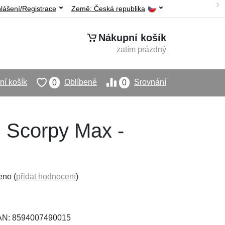
hlášení/Registrace
Země:
Česká republika
Nákupní košík
zatím prázdný
í košík
Oblíbené
Srovnání
0
0
 Scorpy Max -
eno (
přidat hodnocení
)
AN: 8594007490015