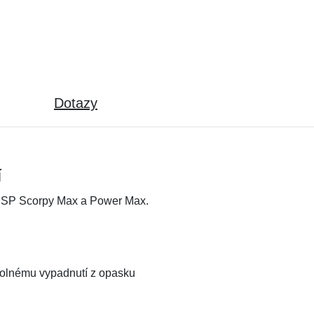
Dotazy
í
 ESP Scorpy Max a Power Max.
vévolnému vypadnutí z opasku