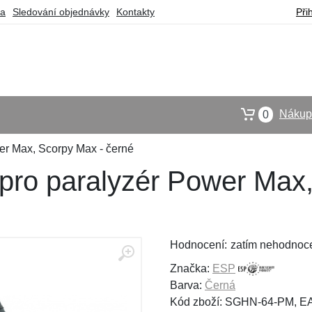
ba
Sledování objednávky
Kontakty
Při
Nákupn
0
er Max, Scorpy Max - černé
pro paralyzér Power Max,
Hodnocení:
zatím nehodnoc
Značka:
ESP
Barva:
Černá
Kód zboží: SGHN-64-PM, E