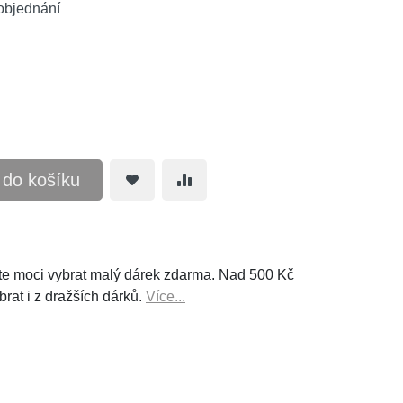
objednání
t do košíku
e moci vybrat malý dárek zdarma. Nad 500 Kč
brat i z dražších dárků.
Více...