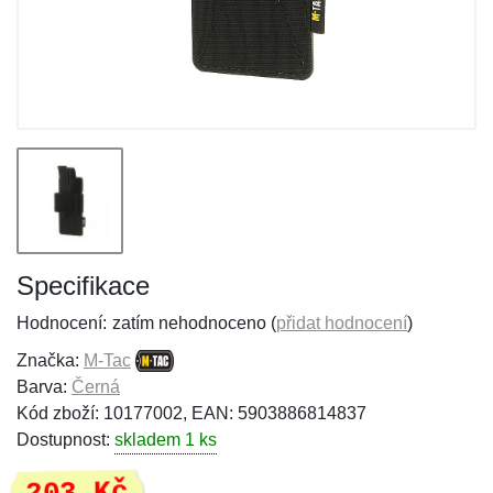
Specifikace
Hodnocení:
zatím nehodnoceno (
přidat hodnocení
)
Značka:
M-Tac
Barva:
Černá
Kód zboží: 10177002, EAN: 5903886814837
Dostupnost:
skladem 1 ks