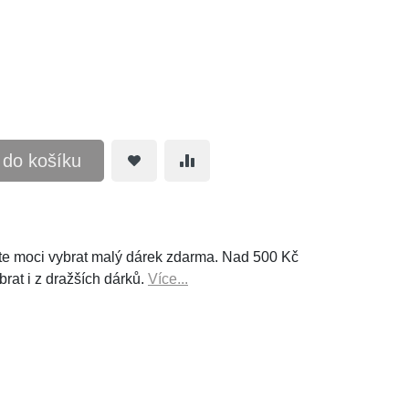
t do košíku
e moci vybrat malý dárek zdarma. Nad 500 Kč
brat i z dražších dárků.
Více...