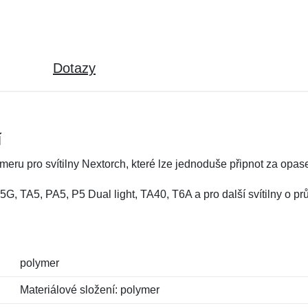
Dotazy
í
eru pro svítilny Nextorch, které lze jednoduše připnot za opase
 T5G, TA5, PA5, P5 Dual light, TA40, T6A a pro další svítilny o 
polymer
Materiálové složení: polymer