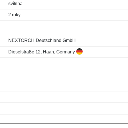
svítilna
2 roky
NEXTORCH Deutschland GmbH
Dieselstraße 12, Haan, Germany
Jméno:
E-mail:
*
*
E-mail:
*