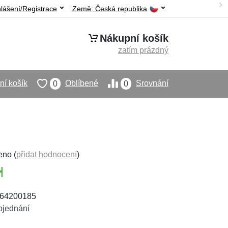
hlášení/Registrace
Země:
Česká republika
Nákupní košík
zatím prázdný
í košík
Oblíbené
Srovnání
0
0
eno (
přidat hodnocení
)
064200185
bjednání