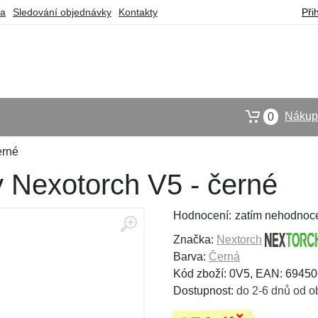
ba
Sledování objednávky
Kontakty
Při
Nákupn
0
erné
y Nexotorch V5 - černé
Hodnocení:
zatím nehodnoc
Značka:
Nextorch
Barva:
Černá
Kód zboží: 0V5, EAN: 6945
Dostupnost:
do 2-6 dnů od o