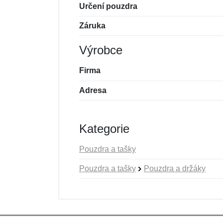
Určení pouzdra
Záruka
Výrobce
Firma
Adresa
Kategorie
Pouzdra a tašky
Pouzdra a tašky
Pouzdra a držáky
Nová recenze
Nový dotaz
Hodnocení:
Jméno:
*
*