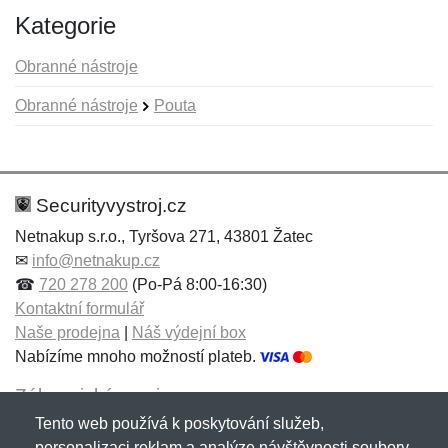
Kategorie
Obranné nástroje
Obranné nástroje
Pouta
Nová recenze
Nový dotaz
Hodnocení:
Jméno:
*
*
Securityvystroj.cz
Netnakup s.r.o., Tyršova 271, 43801 Žatec
✉
info@netnakup.cz
Jméno:
E-mail:
*
*
☎
720 278 200
(Po-Pá 8:00-16:30)
Kontaktní formulář
Naše prodejna
|
Náš výdejní box
Nabízíme mnoho možností plateb.
E-mail:
*
Zpráva
*
Zákaznický servis
Tento web používá k poskytování služeb,
Novinky emailem
personalizaci reklam a analýze návštěvnosti soubory