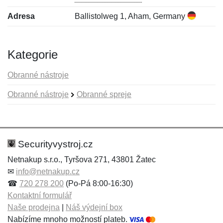
Adresa
Ballistolweg 1, Aham, Germany
Kategorie
Obranné nástroje
Obranné nástroje
Obranné spreje
Nová recenze
Nový dotaz
Hodnocení:
Jméno:
*
*
Securityvystroj.cz
Netnakup s.r.o., Tyršova 271, 43801 Žatec
✉
info@netnakup.cz
Jméno:
E-mail:
*
*
☎
720 278 200
(Po-Pá 8:00-16:30)
Kontaktní formulář
Naše prodejna
|
Náš výdejní box
Nabízíme mnoho možností plateb.