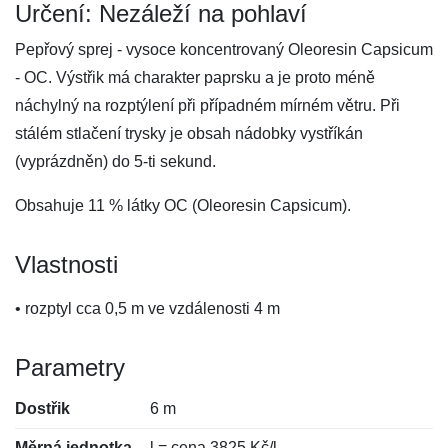
Určení: Nezáleží na pohlaví
Pepřový sprej - vysoce koncentrovaný Oleoresin Capsicum
- OC. Výstřik má charakter paprsku a je proto méně
náchylný na rozptýlení při případném mírném větru. Při
stálém stlačení trysky je obsah nádobky vystříkán
(vyprázdněn) do 5-ti sekund.
Obsahuje 11 % látky OC (Oleoresin Capsicum).
Vlastnosti
• rozptyl cca 0,5 m ve vzdálenosti 4 m
Parametry
Dostřik
6 m
Měrná jednotka
l = cena 3825 Kč/l