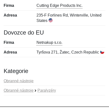
Firma
Cutting Edge Products Inc.
Adresa
235-F Forlines Rd, Winterville, United
States
Dovozce do EU
Firma
Netnakup s.r.o.
Adresa
Tyršova 271, Žatec, Czech Republic
Kategorie
Obranné nástroje
Obranné nástroje
Paralyzéry
Nová recenze
Nový dotaz