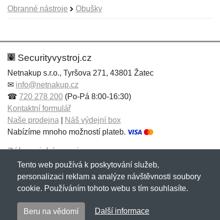
Obranné nástroje
Obušky
Nová recenze
Nový dotaz
Hodnocení:
Jméno:
*
*
Securityvystroj.cz
Netnakup s.r.o., Tyršova 271, 43801 Žatec
✉
info@netnakup.cz
Jméno:
E-mail:
*
*
☎
720 278 200
(Po-Pá 8:00-16:30)
Kontaktní formulář
Naše prodejna
|
Náš výdejní box
Nabízíme mnoho možností plateb.
E-mail:
*
Zpráva
*
Zákaznický servis
Tento web používá k poskytování služeb,
Novinky emailem
personalizaci reklam a analýze návštěvnosti soubory
cookie. Používáním tohoto webu s tím souhlasíte.
Zpráva
*
Copyright © 2007-2026 (19 let s vámi)
Netnakup.cz
&
Další informace
Beru na vědomí