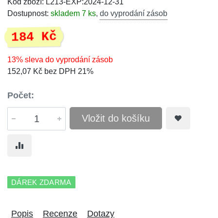
Kód zboží: L213-EXP:2024-12-31
Dostupnost:
skladem 7 ks
,
do vyprodání zásob
184 Kč
13% sleva do vyprodání zásob
152,07 Kč bez DPH 21%
Počet:
Vložit do košíku
DÁREK ZDARMA
Popis
Recenze
Dotazy