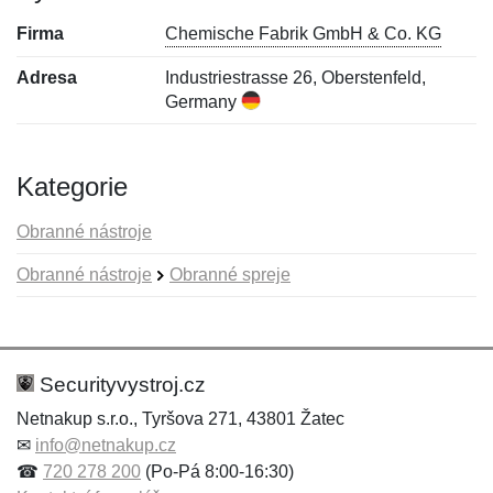
Firma
Chemische Fabrik GmbH & Co. KG
Adresa
Industriestrasse 26, Oberstenfeld,
Germany
Kategorie
Obranné nástroje
Obranné nástroje
Obranné spreje
Nová recenze
Nový dotaz
Hodnocení:
Jméno:
*
*
Securityvystroj.cz
Netnakup s.r.o., Tyršova 271, 43801 Žatec
✉
info@netnakup.cz
Jméno:
E-mail:
*
*
☎
720 278 200
(Po-Pá 8:00-16:30)