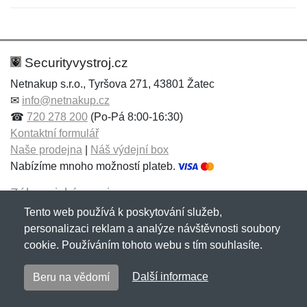
Nová recenze
Nový dotaz
Hodnocení:
Jméno:
*
*
Securityvystroj.cz
Netnakup s.r.o., Tyršova 271, 43801 Žatec
✉
info@netnakup.cz
Jméno:
E-mail:
*
*
☎
720 278 200
(Po-Pá 8:00-16:30)
Kontaktní formulář
Naše prodejna
|
Náš výdejní box
Nabízíme mnoho možností plateb.
E-mail:
*
Zpráva
*
Zákaznický servis
Tento web používá k poskytování služeb,
Novinky emailem
personalizaci reklam a analýze návštěvnosti soubory
cookie. Používáním tohoto webu s tím souhlasíte.
Zpráva
*
Copyright © 2007-2026 (19 let s vámi)
Netnakup.cz
&
Další informace
Beru na vědomí
NetIQ
. Všechna práva vyhrazena.