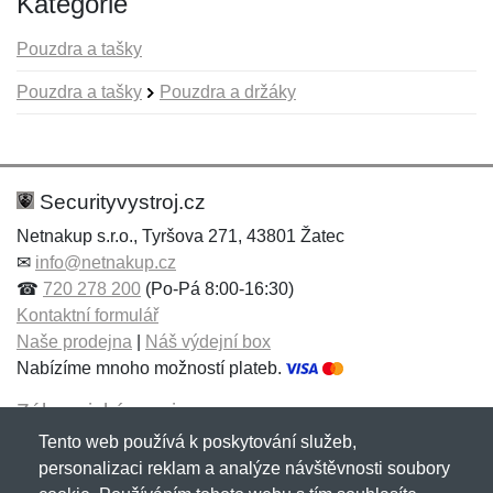
Kategorie
Pouzdra a tašky
Pouzdra a tašky
Pouzdra a držáky
Nová recenze
Nový dotaz
Hodnocení:
Jméno:
*
*
Securityvystroj.cz
Netnakup s.r.o., Tyršova 271, 43801 Žatec
✉
info@netnakup.cz
Jméno:
E-mail:
*
*
☎
720 278 200
(Po-Pá 8:00-16:30)
Kontaktní formulář
Naše prodejna
|
Náš výdejní box
Nabízíme mnoho možností plateb.
E-mail:
*
Zpráva
*
Zákaznický servis
Tento web používá k poskytování služeb,
Novinky emailem
personalizaci reklam a analýze návštěvnosti soubory