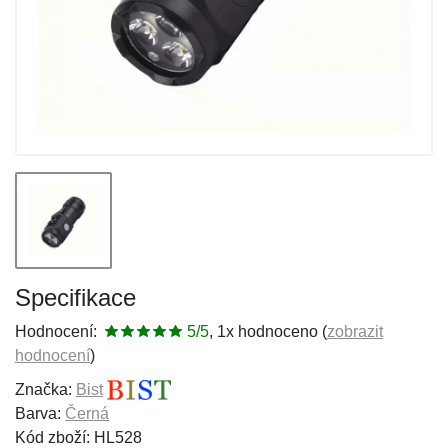
Specifikace
Hodnocení:
5/5
, 1x hodnoceno (
zobrazit
hodnocení
)
Značka:
Bist
Barva:
Černá
Kód zboží: HL528