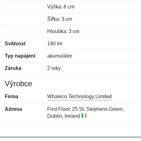
Výška: 8 cm
Šířka: 3 cm
Hloubka: 3 cm
Svítivost
140 lm
Typ napájení
akumulátor
Záruka
2 roky
Výrobce
Firma
Whaleco Technology Limited
Adresa
First Floor, 25 St. Stephens Green,
Dublin, Ireland
Nová recenze
Nový dotaz