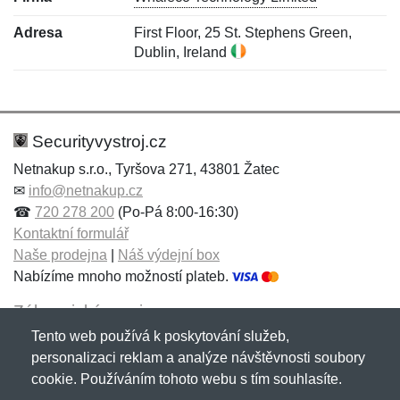
Adresa
First Floor, 25 St. Stephens Green,
Dublin, Ireland
Nová recenze
Nový dotaz
Hodnocení:
Jméno:
*
*
Securityvystroj.cz
Netnakup s.r.o., Tyršova 271, 43801 Žatec
✉
info@netnakup.cz
Jméno:
E-mail:
*
*
☎
720 278 200
(Po-Pá 8:00-16:30)
Kontaktní formulář
Naše prodejna
|
Náš výdejní box
Nabízíme mnoho možností plateb.
E-mail:
*
Zpráva
*
Zákaznický servis
Tento web používá k poskytování služeb,
Novinky emailem
personalizaci reklam a analýze návštěvnosti soubory
cookie. Používáním tohoto webu s tím souhlasíte.
Zpráva
*