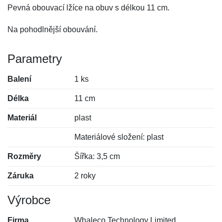
Pevná obouvací lžíce na obuv s délkou 11 cm.
Na pohodlnější obouvání.
Parametry
Balení
1 ks
Délka
11 cm
Materiál
plast
Materiálové složení: plast
Rozměry
Šířka: 3,5 cm
Záruka
2 roky
Výrobce
Firma
Whaleco Technology Limited