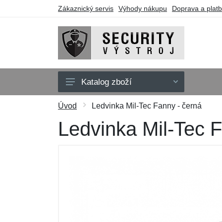
Zákaznický servis
Výhody nákupu
Doprava a plat
Katalog zboží
Oblečení
Úvod
Ledvinka Mil-Tec Fanny - černá
Doplňky
Ledvinka Mil-Tec F
Obuv a ponožky
Pouzdra a tašky
Obranné nástroje
Dárkové poukazy
Výprodej