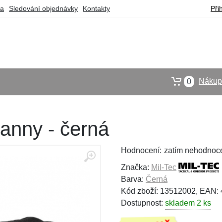
ba
Sledování objednávky
Kontakty
Při
Nákupn
0
anny - černá
Hodnocení:
zatím nehodnoc
Značka:
Mil-Tec
Barva:
Černá
Kód zboží: 13512002, EAN:
Dostupnost:
skladem 2 ks