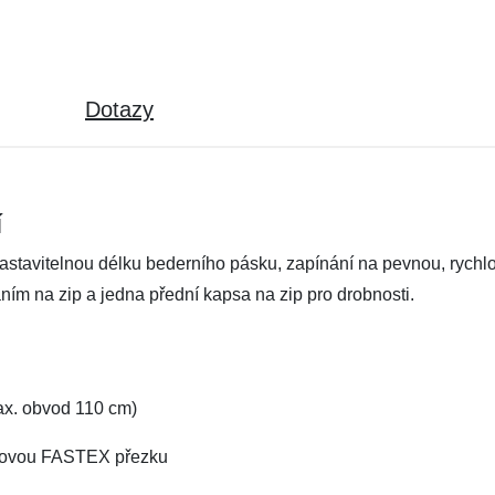
Dotazy
í
astavitelnou délku bederního pásku, zapínání na pevnou, rychlo
áním na zip a jedna přední kapsa na zip pro drobnosti.
ax. obvod 110 cm)
stovou FASTEX přezku