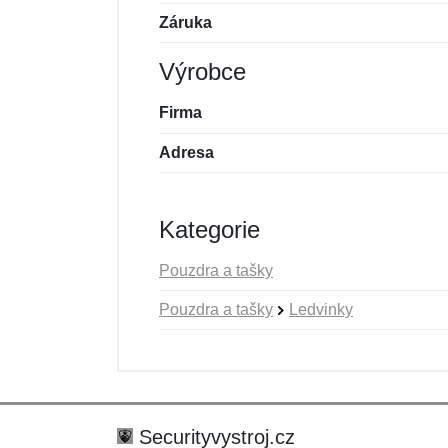
Záruka
Výrobce
Firma
Adresa
Kategorie
Pouzdra a tašky
Pouzdra a tašky
Ledvinky
Nová recenze
Nový dotaz
Hodnocení:
Jméno:
*
*
Securityvystroj.cz