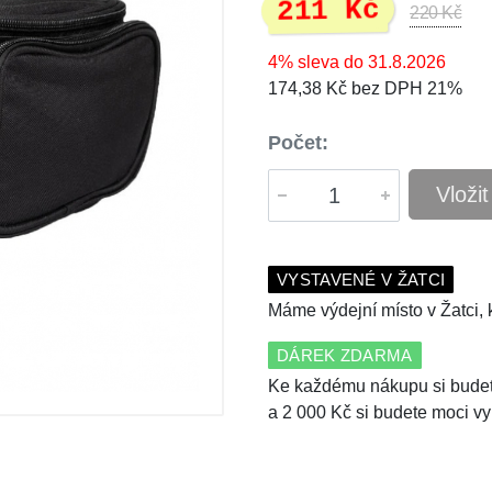
211 Kč
220 Kč
4% sleva do 31.8.2026
174,38 Kč bez DPH 21%
Počet:
Vloži
VYSTAVENÉ V ŽATCI
Máme výdejní místo v Žatci, k
DÁREK ZDARMA
Ke každému nákupu si budet
a 2 000 Kč si budete moci vy