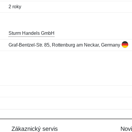
2 roky
Sturm Handels GmbH
Graf-Bentzel-Str. 85, Rottenburg am Neckar, Germany
Jméno:
E-mail:
*
*
E-mail:
*
Zákaznický servis
Nov