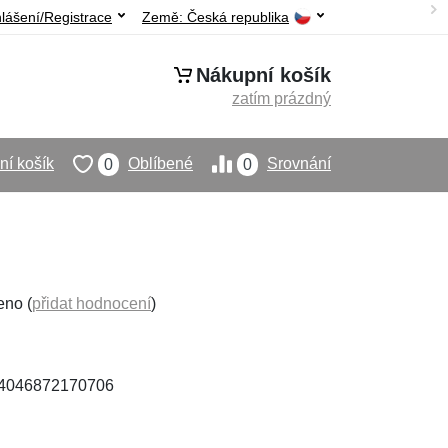
hlášení/Registrace
Země:
Česká republika
Nákupní košík
zatím prázdný
í košík
Oblíbené
Srovnání
0
0
eno (
přidat hodnocení
)
 4046872170706