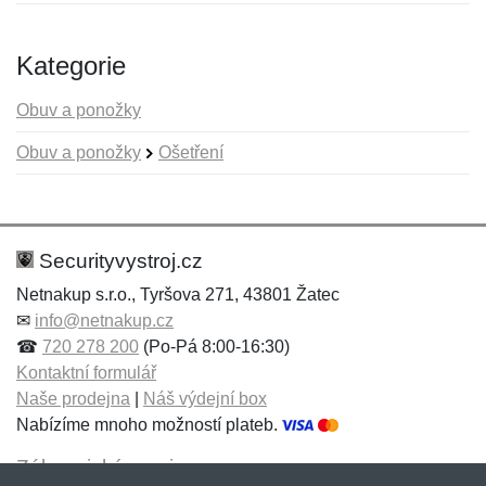
Kategorie
Obuv a ponožky
Obuv a ponožky
Ošetření
Nová recenze
Nový dotaz
Hodnocení:
Jméno:
*
*
Securityvystroj.cz
Netnakup s.r.o., Tyršova 271, 43801 Žatec
✉
info@netnakup.cz
Jméno:
E-mail:
*
*
☎
720 278 200
(Po-Pá 8:00-16:30)
Kontaktní formulář
Naše prodejna
|
Náš výdejní box
Nabízíme mnoho možností plateb.
E-mail:
*
Zpráva
*
Zákaznický servis