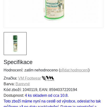
Specifikace
Hodnocení:
zatím nehodnoceno (
přidat hodnocení
)
Značka:
VM Footwear
Barva:
Barevné
Kód zboží: 1040119, EAN: 8594037220194
Dostupnost:
4 ks skladem od cca 10.8.
Toto zboží máme nyní na cestě od výrobce, odeslat ho tak
můžeme až po datu naskladnění. Datum je orientační a