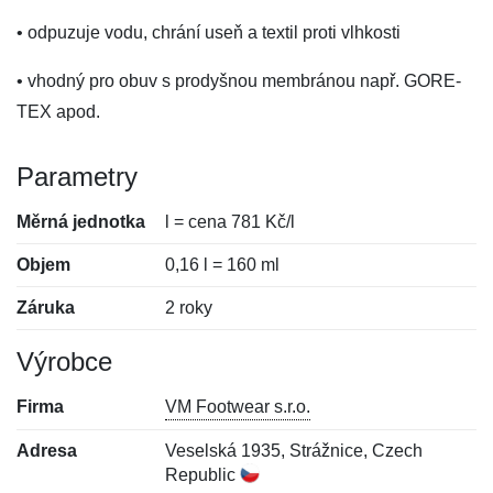
• odpuzuje vodu, chrání useň a textil proti vlhkosti
• vhodný pro obuv s prodyšnou membránou např. GORE-
TEX apod.
Parametry
Měrná jednotka
l = cena 781 Kč/l
Objem
0,16 l = 160 ml
Záruka
2 roky
Výrobce
Firma
VM Footwear s.r.o.
Adresa
Veselská 1935, Strážnice, Czech
Republic