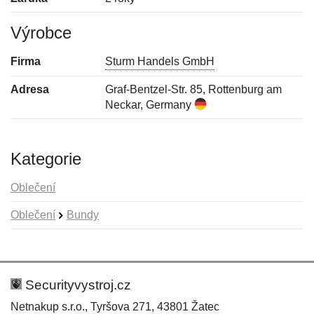
Výrobce
Firma
Sturm Handels GmbH
Adresa
Graf-Bentzel-Str. 85, Rottenburg am
Neckar, Germany
Kategorie
Oblečení
Oblečení
Bundy
Nová recenze
Nový dotaz
Hodnocení:
Jméno:
*
*
Securityvystroj.cz
Netnakup s.r.o., Tyršova 271, 43801 Žatec