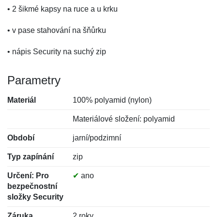
• 2 šikmé kapsy na ruce a u krku
• v pase stahování na šňůrku
• nápis Security na suchý zip
Parametry
Materiál
100% polyamid (nylon)
Materiálové složení: polyamid
Období
jarní/podzimní
Typ zapínání
zip
Určení: Pro
✔
ano
bezpečnostní
složky Security
Záruka
2 roky